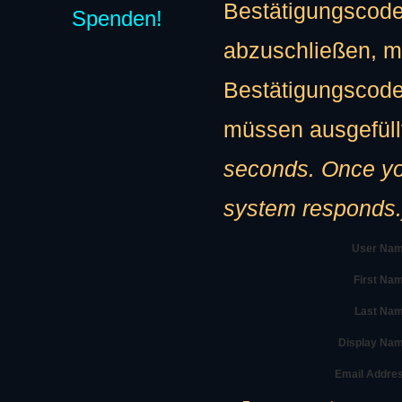
Bestätigungscode 
Spenden!
abzuschließen, me
Bestätigungscode 
müssen ausgefüll
seconds. Once you click the Register button please wait until the
system responds.
User Nam
First Na
Last Nam
Display Na
Email Addre