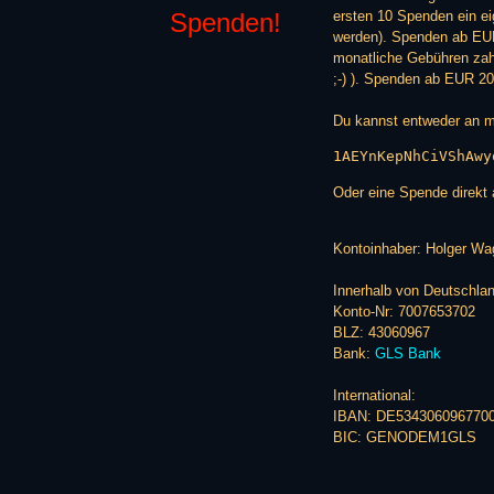
Spenden!
ersten 10 Spenden ein ei
werden). Spenden ab EUR 1
monatliche Gebühren zahl
;-) ). Spenden ab EUR 200
Du kannst entweder an 
1AEYnKepNhCiVShAwy
Oder eine Spende direkt 
Kontoinhaber: Holger Wa
Innerhalb von Deutschlan
Konto-Nr: 7007653702
BLZ: 43060967
Bank:
GLS Bank
International:
IBAN: DE534306096770
BIC: GENODEM1GLS