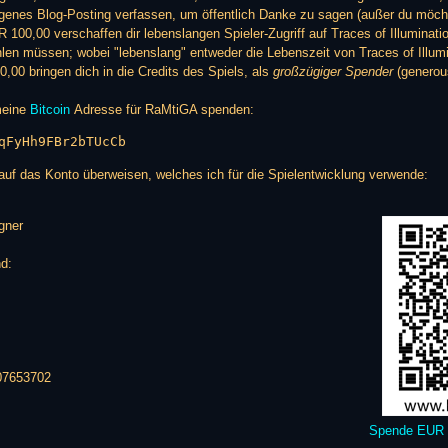
genes Blog-Posting verfassen, um öffentlich Danke zu sagen (außer du möchte
00,00 verschaffen dir lebenslangen Spieler-Zugriff auf Traces of Illuminatio
en müssen; wobei "lebenslang" entweder die Lebenszeit von Traces of Illumi
,00 bringen dich in die Credits des Spiels, als
großzügiger Spender
(generou
meine
Bitcoin
Adresse für RaMtiGA spenden:
qFyHh9FBr2bTUcCb
auf das Konto überweisen, welches ich für die Spielentwicklung verwende:
gner
d:
07653702
Spende EUR 5