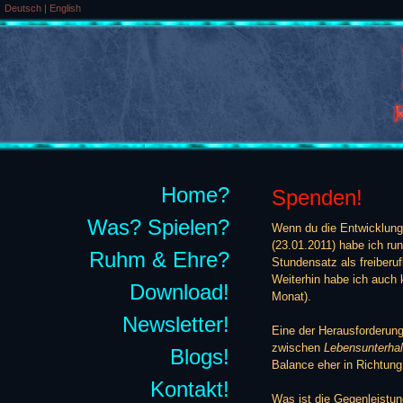
Deutsch
|
English
Home?
Spenden!
Was? Spielen?
Wenn du die Entwicklung 
(23.01.2011) habe ich ru
Ruhm & Ehre?
Stundensatz als freiberuf
Weiterhin habe ich auch
Download!
Monat).
Newsletter!
Eine der Herausforderung
zwischen
Lebensunterhal
Blogs!
Balance eher in Richtun
Kontakt!
Was ist die Gegenleistung